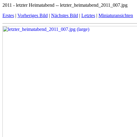
2011 - letzter Heimatabend -- letzter_heimatabend_2011_007.jpg
Erstes
|
Vorheriges Bild
|
Nächstes Bild
|
Letztes
|
Miniaturansichten